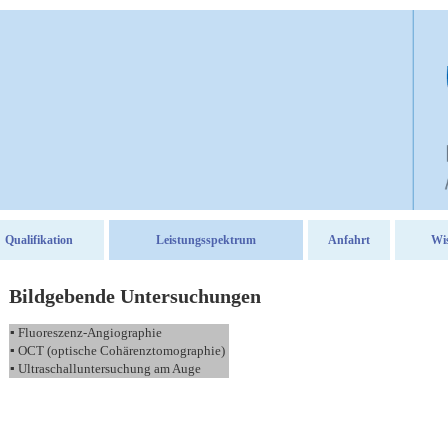
Qualifikation
Leistungsspektrum
Anfahrt
Wi
Bildgebende Untersuchungen
▪ Fluoreszenz-Angiographie
▪ OCT (optische Cohärenztomographie)
▪ Ultraschalluntersuchung am Auge